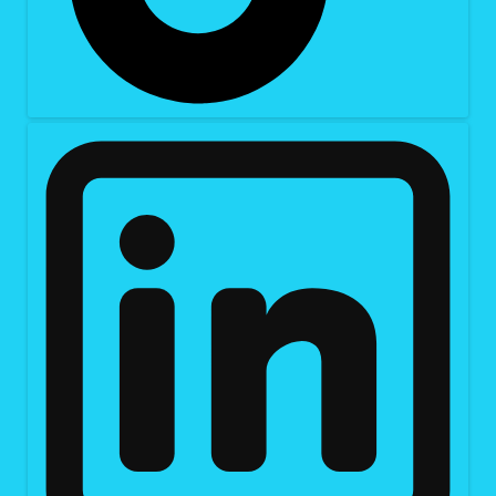
versuchen, unseren überreizten Sinnen etwas
Anspruchsvolles entgegenzusetzen. Mal sind es freie
Produktionsfirmen, die Kunst-Dokus und Kulturberichte
anfragen, mal sind es die Sender selbst, mal Museen und
Galerien. Im Zeitraum von drei Jahrzehnten drehte ich als
Kameramann dutzende Art-Doks im Langformat, und
zahlreiche Kulturberichte, die im Bayerischen Rundfunk
ausgestrahlt wurden.
VJ-Dreh
Viele Programmanbieter stehen vor der Frage, wie sie
kostensparend produzieren können. Einige setzen, wie im
lokalen Bereich, auf Video-Journalisten. Da ich durch und
durch journalistisch arbeite und liebend gerne mit einer
Kamera die Welt erkunde, sehe ich im Videojournalismus
mein größtes Entwicklungspotential.