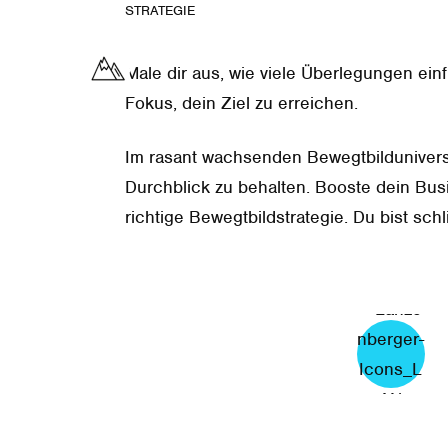
STRATEGIE
Je komplexer dein Vorhaben, desto wicht
dahinter. Ich handle nach der Maxime, 
Male dir aus, wie viele Überlegungen einf
aller Dinge ist. Bei allem, was ich tue, d
Fokus, dein Ziel zu erreichen.
Publikum. Anders gesagt: Ich bin mein e
Im rasant wachsenden Bewegtbildunivers
Durchblick zu behalten. Booste dein Bus
richtige Bewegtbildstrategie. Du bist schl
Bewegtbildstrategie soll es auch sein. Ic
WEITERLESEN +
kreativer Input-Geber, sondern auch als 
Bewegtbildentwicklung.
L
Diesen Spagat beherrsche ich bestens. 
A
N
scanne ich laufend die aktuellen Entwic
Form von Handlungsempfehlungen weiter