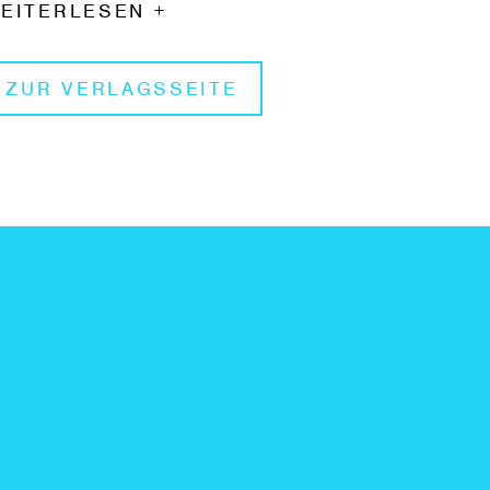
en Grund gegangen. Im Fokus stehen die Aspekte
EITERLESEN +
r Identität. So stellt sich die Frage nach den
ozialen Verabredungen und
ZUR VERLAGSSEITE
ndlungsorientierungen, die bei der Konstruktion
nd Stabilisierung von unternehmenseigenen
lbstdefinitionen wirksam werden und wie diese
cettenreich im Film Ausdruck finden.