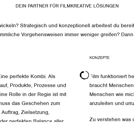
DEIN PARTNER FÜR FILMKREATIVE LÖSUNGEN
wickeln? Strategisch und konzeptionell arbeitest du bere
ömmliche Vorgehensweisen immer weniger greifen? Dann bis
KONZEPTE
ine perfekte Kombi. Als
Film funktioniert h
auf, Produkte, Prozesse und
braucht Menschen 
ne Rolle in der Regie ist mit
Menschen wie mich,
ch muss das Geschehen zum
anzuleiten und um
Auftrag, Zielsetzung,
Zu verstehen was 
der perfekten Balance aller
zurückzuspielen, b
WEITERLESEN