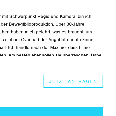
er mit Schwerpunkt Regie und Kamera, bin ich
n der Bewegtbildproduktion. Über 30-Jahre
sehen haben mich gelehrt, was es braucht, um
as sich im Overload der Angebote heute keiner
lmaß. Ich handle nach der Maxime, dass Filme
len. Am besten aber sollen sie überraschen. Dabei
r Hook, eine mitreißende Geschichte und all die
die es braucht, um den Zuschauer mitzunehmen.
JETZT ANFRAGEN
 Produktionsunternehmen. Mein Handlungsfeld
lmkreativer mit Schwerpunkt Konzeption, Regie und
r, Geschichten und Themen zum Fliegen zu
e sind Business-Movies, Fernsehen, Art-Doks und
zwischen Welten setze ich deine Themen in Szene