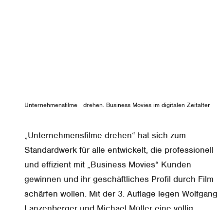
Gönne dir diesen Extra-Push einer Strat
Olymp besteigen willst, mache dich auf
ersten Schritt.
Unternehmensfilme drehen. Business Movies im digitalen Zeitalter
„Unternehmensfilme drehen“ hat sich zum
Standardwerk für alle entwickelt, die professionell
und effizient mit „Business Movies“ Kunden
gewinnen und ihr geschäftliches Profil durch Film
schärfen wollen. Mit der 3. Auflage legen Wolfgang
Lanzenberger und Michael Müller eine völlig